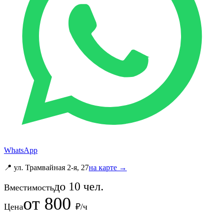
WhatsApp
📍 ул. Трамвайная 2-я, 27
на карте →
до
10
чел.
Вместимость
от
800
Цена
₽/ч