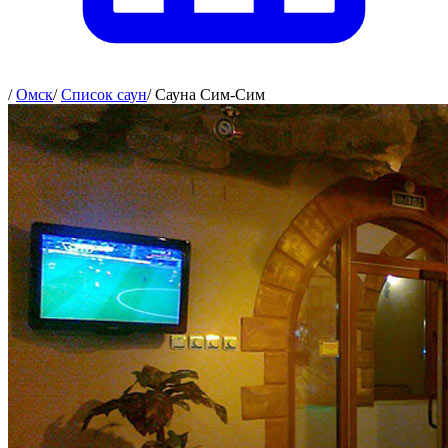
/
Омск
/
Список саун
/
Сауна Сим-Сим