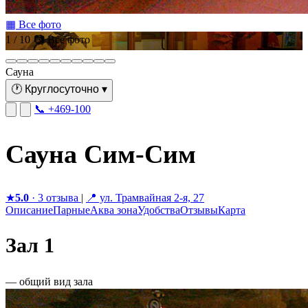
▦ Все фото
1 / 10
📷 Все фото
Сауна
🕐
Круглосуточно
▾
📞 +469-100
Сауна Сим-Сим
★
5.0
· 3 отзыва
|
📍 ул. Трамвайная 2-я, 27
Описание
Парные
Аква зона
Удобства
Отзывы
Карта
Зал 1
— общий вид зала