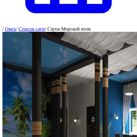
/
Омск
/
Список саун
/
Сауна Морской волк