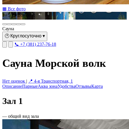
▦ Все фото
1 / 5
📷 Все фото
Сауна
🕐
Круглосуточно
▾
📞 +7 (381) 237-76-18
Сауна Морской волк
Нет оценок
|
📍 4-я Транспортная, 1
Описание
Парные
Аква зона
Удобства
Отзывы
Карта
Зал 1
— общий вид зала